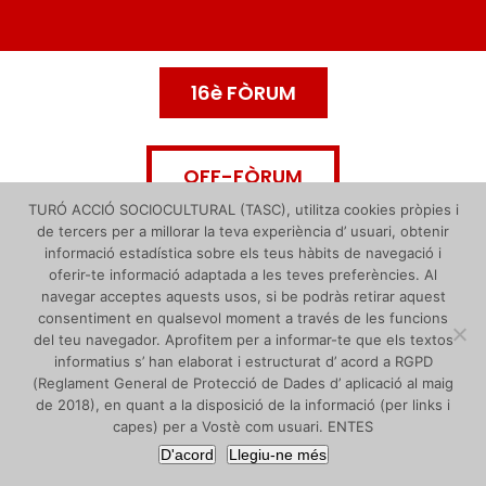
16è FÒRUM
OFF-FÒRUM
TURÓ ACCIÓ SOCIOCULTURAL (TASC), utilitza cookies pròpies i
de tercers per a millorar la teva experiència d’ usuari, obtenir
informació estadística sobre els teus hàbits de navegació i
oferir-te informació adaptada a les teves preferències. Al
navegar acceptes aquests usos, si be podràs retirar aquest
consentiment en qualsevol moment a través de les funcions
del teu navegador. Aprofitem per a informar-te que els textos
informatius s’ han elaborat i estructurat d’ acord a RGPD
(Reglament General de Protecció de Dades d’ aplicació al maig
de 2018), en quant a la disposició de la informació (per links i
capes) per a Vostè com usuari. ENTES
D'acord
Llegiu-ne més