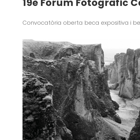
19è Fòrum Fotogràfic 
Convocatòria oberta beca expositiva i be