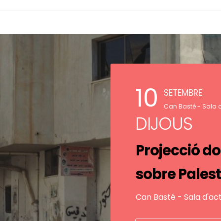
10
SETEMBRE
Can Basté - Sala 
DIJOUS
Projecció d
sobre Pales
Can Basté - Sala d'act