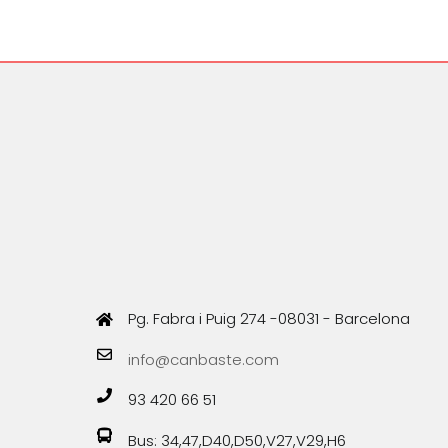
Pg. Fabra i Puig 274 -08031 - Barcelona
info@canbaste.com
93 420 66 51
Bus: 34,47,D40,D50,V27,V29,H6