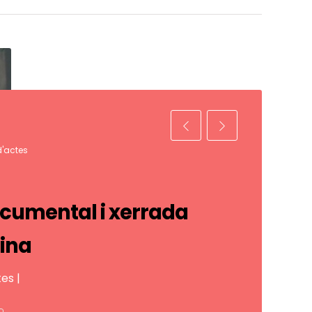
d'actes
ocumental i xerrada
tina
es |