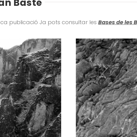
Can Basté
ca publicació Ja pots consultar les
Bases de les 