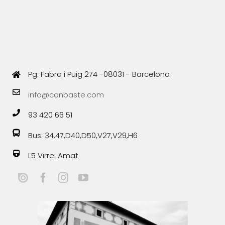
Pg. Fabra i Puig 274 -08031 - Barcelona
info@canbaste.com
93 420 66 51
Bus: 34,47,D40,D50,V27,V29,H6
L5 Virrei Amat