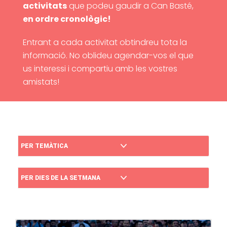
activitats
que podeu gaudir a Can Basté,
en ordre cronològic!
Entrant a cada activitat obtindreu tota la
informació. No oblideu agendar-vos el que
us interessi i compartiu amb les vostres
amistats!