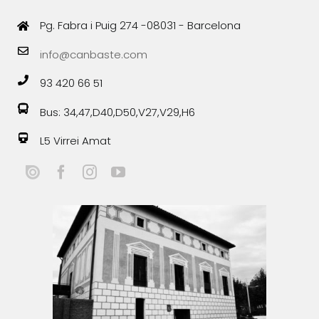
Pg. Fabra i Puig 274 -08031 - Barcelona
info@canbaste.com
93 420 66 51
Bus: 34,47,D40,D50,V27,V29,H6
L5 Virrei Amat