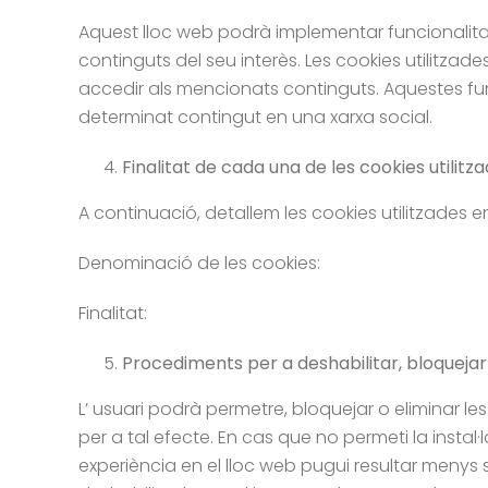
Aquest lloc web podrà implementar funcionalitats
continguts del seu interès. Les cookies utilitza
accedir als mencionats continguts. Aquestes fun
determinat contingut en una xarxa social.
Finalitat de cada una de les cookies utilitz
A continuació, detallem les cookies utilitzades e
Denominació de les cookies:
Finalitat:
Procediments per a deshabilitar, bloquejar 
L’ usuari podrà permetre, bloquejar o eliminar le
per a tal efecte. En cas que no permeti la insta
experiència en el lloc web pugui resultar menys s