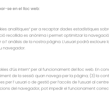
ar-se en el lloc web:
es analítiques” per a recaptar dades estadístiques sobre l’a
ció recollida es anònima i permet optimitzar la navegació de
er a l’ anàlisis de la nostra pàgina. L’usuari podrà excloure 
seu navegador.
kies d’ús intern” per al funcionament del lloc web. En concr
niment de la sessió quan navega per la pàgina; (3) la cont
 per l’ usuari o de gestió per l’accés de l’usuari al cent
pcions del navegador, pot impedir el funcionament correct