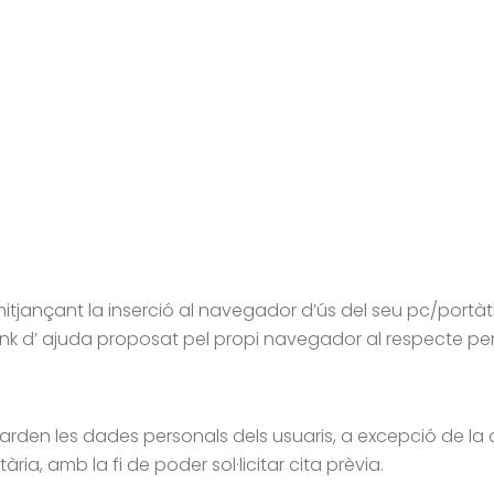
itjançant la inserció al navegador d’ús del seu pc/portàtil 
ink d’ ajuda proposat pel propi navegador al respecte per 
en les dades personals dels usuaris, a excepció de la dir
ria, amb la fi de poder sol·licitar cita prèvia.