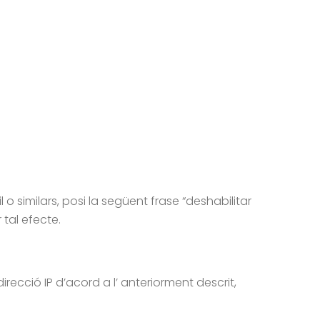
o similars, posi la següent frase “deshabilitar
tal efecte.
ecció IP d’acord a l’ anteriorment descrit,