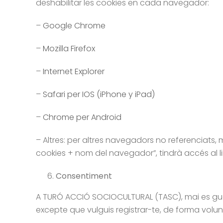
deshabilitar les cookies en cada navegador:
–
Google Chrome
–
Mozilla Firefox
–
Internet Explorer
–
Safari per IOS (iPhone y iPad)
–
Chrome per Android
– Altres: per altres navegadors no referenciats, m
cookies + nom del navegador”, tindrà accés al l
Consentiment
A TURÓ ACCIÓ SOCIOCULTURAL (TASC), mai es guard
excepte que vulguis registrar-te, de forma voluntà