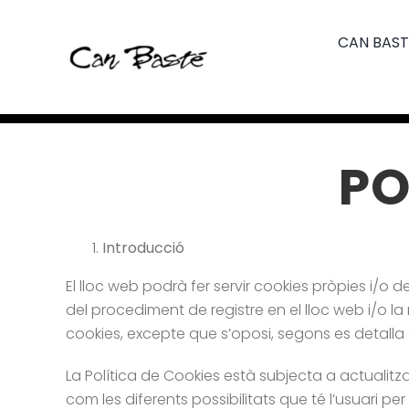
Skip
to
CAN BAST
content
PO
Introducció
El lloc web podrà fer servir cookies pròpies i/o de 
del procediment de registre en el lloc web i/o la
cookies, excepte que s’oposi, segons es detalla
La Política de Cookies està subjecta a actualitzac
com les diferents possibilitats que té l’usuari per