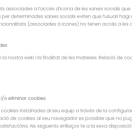
 associades a l’accés d’icona de les xarxes socials que of
des per determinades xarxes socials eviten que l’usuari h
cionalitats (associades a icones) no tenen accés a les d
ades
n la nostra web i la finalitat de les mateixes. Relació de 
i/o eliminar cookies
s cookies instal·lades al seu equip a través de la configur
l·lació de cookies al seu navegador es possible que no pugu
atisfactòria. Als següents enllaços te a la seva disposici