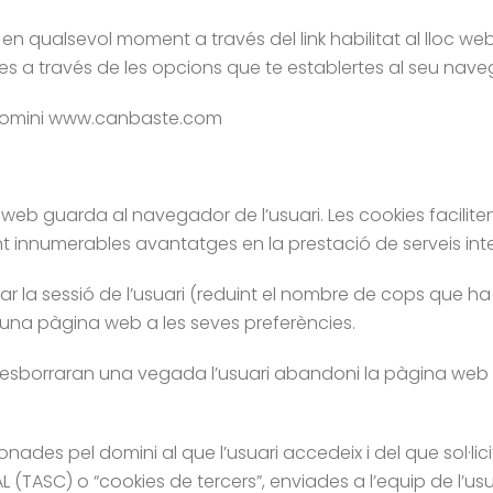
n qualsevol moment a través del link habilitat al lloc we
es a través de les opcions que te establertes al seu nave
l domini www.canbaste.com
c web guarda al navegador de l’usuari. Les cookies facilit
t innumerables avantatges en la prestació de serveis inte
nar la sessió de l’usuari (reduint el nombre de cops que ha 
’ una pàgina web a les seves preferències.
s’esborraran una vegada l’usuari abandoni la pàgina web 
ionades pel domini al que l’usuari accedeix i del que sol·li
(TASC) o “cookies de tercers”, enviades a l’equip de l’usu