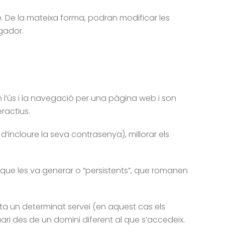
b. De la mateixa forma, podran modificar les
gador.
en l’ús i la navegació per una pàgina web i son
ractius.
d’incloure la seva contrasenya), millorar els
que les va generar o “persistents”, que romanen
cita un determinat servei (en aquest cas els
ari des de un domini diferent al que s’accedeix.