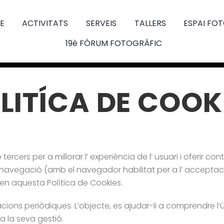
E
ACTIVITATS
SERVEIS
TALLERS
ESPAI FO
19è FÒRUM FOTOGRÀFIC
LITÍCA DE COOK
tercers per a millorar l’ experiència de l’ usuari i oferir con
 navegació (amb el navegador habilitat per a l’ acceptació
 en aquesta Política de Cookies.
ions periòdiques. L’objecte, es ajudar-li a comprendre l’ús q
 a la seva gestió.