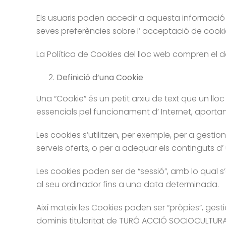
Els usuaris poden accedir a aquesta informació e
seves preferències sobre l’ acceptació de cooki
La Política de Cookies del lloc web compren e
Definició d’una Cookie
Una “Cookie” és un petit arxiu de text que un llo
essencials pel funcionament d’ Internet, aportan
Les cookies s’utilitzen, per exemple, per a gestio
serveis oferts, o per a adequar els continguts d
Les cookies poden ser de “sessió”, amb lo qual 
al seu ordinador fins a una data determinada.
Així mateix les Cookies poden ser “pròpies”, gest
dominis titularitat de TURÓ ACCIÓ SOCIOCULTURAL 