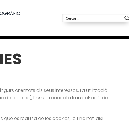
TOGRÀFIC
IES
tinguts orientats als seus interessos. La utilització
 de cookies), l’ usuari accepta la instal·lació de
ue es realitza de les cookies, la finalitat, així