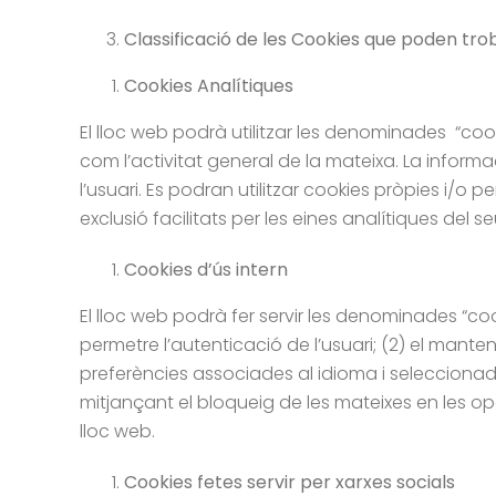
Classificació de les Cookies que poden trob
Cookies Analítiques
El lloc web podrà utilitzar les denominades “cooki
com l’activitat general de la mateixa. La informa
l’usuari. Es podran utilitzar cookies pròpies i/o p
exclusió facilitats per les eines analítiques del 
Cookies d’ús intern
El lloc web podrà fer servir les denominades “coo
permetre l’autenticació de l’usuari; (2) el mante
preferències associades al idioma i seleccionades
mitjançant el bloqueig de les mateixes en les o
lloc web.
Cookies fetes servir per xarxes socials