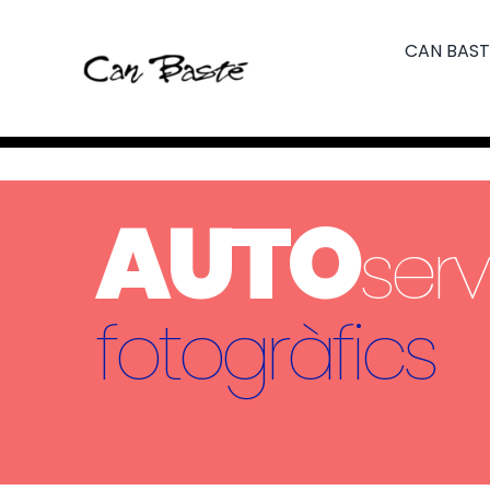
Skip
to
CAN BAST
content
AUTO
serv
fotogràfics