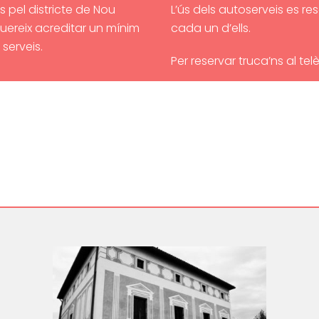
 pel districte de Nou
L’ús dels autoserveis es re
quereix acreditar un mínim
cada un d’ells.
serveis.
Per reservar truca’ns al tel