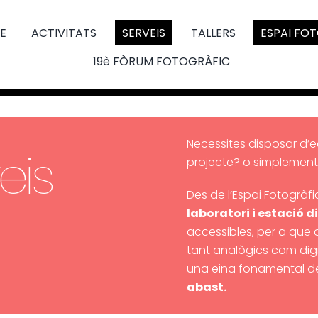
E
ACTIVITATS
SERVEIS
TALLERS
ESPAI FO
19è FÒRUM FOTOGRÀFIC
Necessites disposar d’
eis
projecte? o simplement 
Des de l’Espai Fotogràf
laboratori i estació di
accessibles, per a que 
tant analògics com dig
una eina fonamental d
abast.