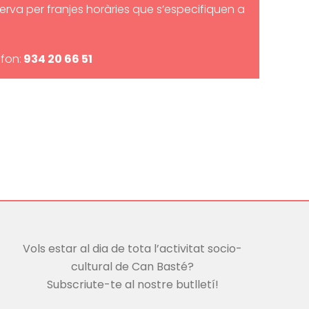
serva per franjes horàries que s’especifiquen a
èfon:
934 20 66 51
Vols estar al dia de tota l’activitat socio-
cultural de Can Basté?
Subscriute-te al nostre butlletí!