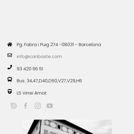
Pg. Fabra i Puig 274 -08031 - Barcelona
info@canbaste.com
93 420 66 51
Bus: 34,47,D40,D50,V27,V29,H6
L5 Virrei Amat