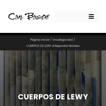
Skip
to
content
Toggl
Navig
CAN BASTE
Pàgina inicial
Uncategorized
ACTIVITATS
CUERPOS DE LEWY d’Alejandra Morales
SERVEIS
TALLERS
ESPAI FOTOGRÀFIC
CUERPOS DE LEWY
19è FÒRUM FOTOGRÀFIC