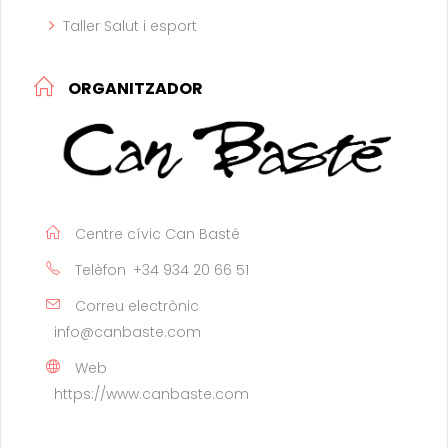
Taller Salut i esport
ORGANITZADOR
Centre cívic Can Basté
Telèfon
+34 934 20 66 51
Correu electrònic
info@canbaste.com
Web
https://www.canbaste.com