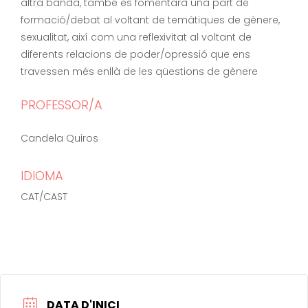
altra banda, també es fomentarà una part de
formació/debat al voltant de temàtiques de gènere,
sexualitat, així com una reflexivitat al voltant de
diferents relacions de poder/opressió que ens
travessen més enllà de les qüestions de gènere
PROFESSOR/A
Candela Quiros
IDIOMA
CAT/CAST
DATA D'INICI