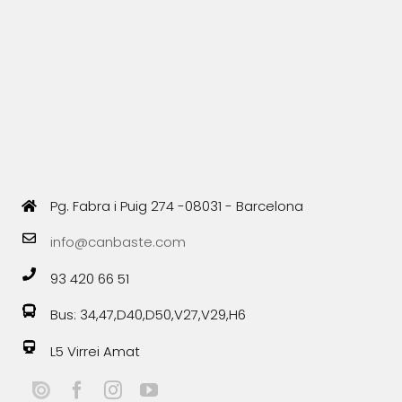
Pg. Fabra i Puig 274 -08031 - Barcelona
info@canbaste.com
93 420 66 51
Bus: 34,47,D40,D50,V27,V29,H6
L5 Virrei Amat