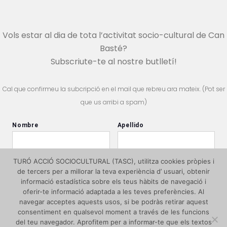
Vols estar al dia de tota l’activitat socio-cultural de Can
Basté?
Subscriute-te al nostre butlletí!
Cal que confirmeu la subcripció en el mail que rebreu ara mateix. (Pot ser
que us arribi a spam)
TURÓ ACCIÓ SOCIOCULTURAL (TASC), utilitza cookies pròpies i
de tercers per a millorar la teva experiència d’ usuari, obtenir
informació estadística sobre els teus hàbits de navegació i
oferir-te informació adaptada a les teves preferències. Al
navegar acceptes aquests usos, si be podràs retirar aquest
consentiment en qualsevol moment a través de les funcions
del teu navegador. Aprofitem per a informar-te que els textos