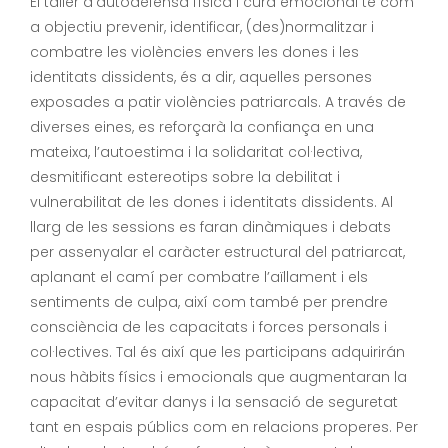
El taller d’autodefensa física i cura emocional té com
a objectiu prevenir, identificar, (des)normalitzar i
combatre les violències envers les dones i les
identitats dissidents, és a dir, aquelles persones
exposades a patir violències patriarcals. A través de
diverses eines, es reforçarà la confiança en una
mateixa, l’autoestima i la solidaritat col·lectiva,
desmitificant estereotips sobre la debilitat i
vulnerabilitat de les dones i identitats dissidents. Al
llarg de les sessions es faran dinàmiques i debats
per assenyalar el caràcter estructural del patriarcat,
aplanant el camí per combatre l’aïllament i els
sentiments de culpa, així com també per prendre
consciència de les capacitats i forces personals i
col·lectives. Tal és així que les participans adquirirán
nous hàbits físics i emocionals que augmentaran la
capacitat d’evitar danys i la sensació de seguretat
tant en espais públics com en relacions properes. Per