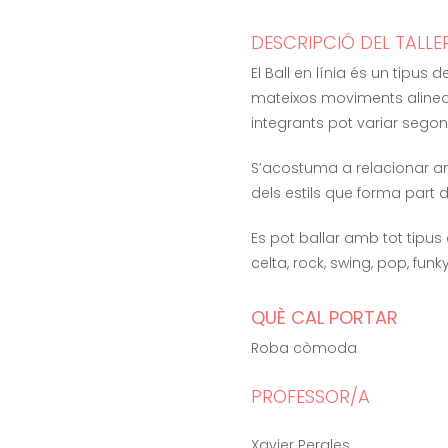
DESCRIPCIÓ DEL TALLE
El Ball en línia és un tipu
mateixos moviments alineats 
integrants pot variar segons
S’acostuma a relacionar a
dels estils que forma part d
Es pot ballar amb tot tipus
celta, rock, swing, pop, funk
QUÈ CAL PORTAR
Roba còmoda
PROFESSOR/A
Xavier Perales