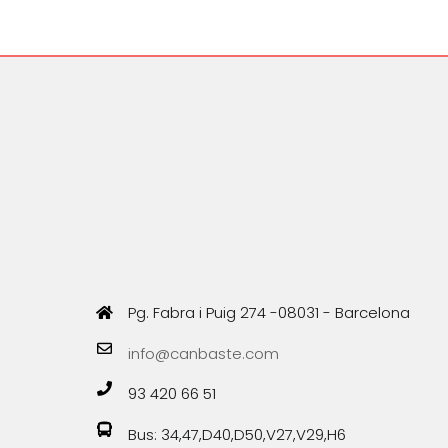
Pg. Fabra i Puig 274 -08031 - Barcelona
info@canbaste.com
93 420 66 51
Bus: 34,47,D40,D50,V27,V29,H6