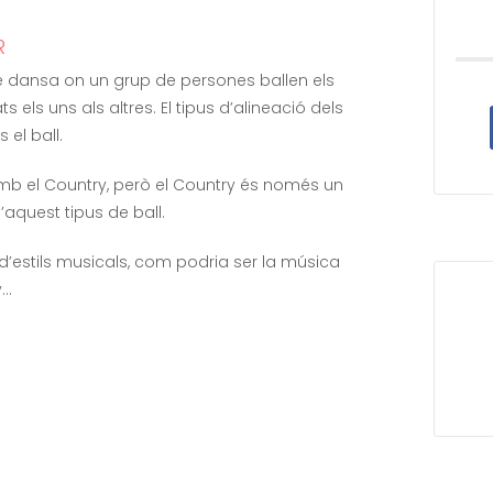
R
s de dansa on un grup de persones ballen els
els uns als altres. El tipus d’alineació dels
 el ball.
mb el Country, però el Country és només un
’aquest tipus de ball.
 d’estils musicals, com podria ser la música
y…