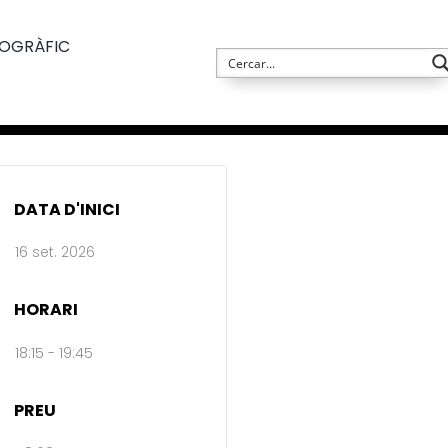
TOGRÀFIC
DATA D'INICI
16 set. 2026
HORARI
18:15 - 19:45
PREU