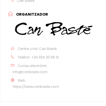
Can Basté
ORGANITZADOR
Centre cívic Can Basté
Telèfon
+34 934 20 66 51
Correu electrònic
info@canbaste.com
Web
https://www.canbaste.com