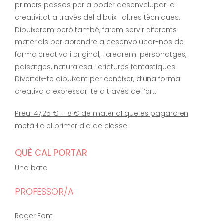
primers passos per a poder desenvolupar la
creativitat a través del dibuix i altres tècniques.
Dibuixarem però també, farem servir diferents
materials per aprendre a desenvolupar-nos de
forma creativa i original, i crearem: personatges,
paisatges, naturalesa i criatures fantàstiques.
Diverteix-te dibuixant per conèixer, d’una forma
creativa a expressar-te a través de l’art.
Preu: 47,25 € + 8 € de material que es pagarà en
metàl·lic el primer dia de classe
QUÈ CAL PORTAR
Una bata
PROFESSOR/A
Roger Font