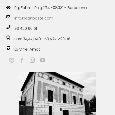
Pg. Fabra i Puig 274 -08031 - Barcelona
info@canbaste.com
93 420 66 51
Bus: 34,47,D40,D50,V27,V29,H6
L5 Virrei Amat