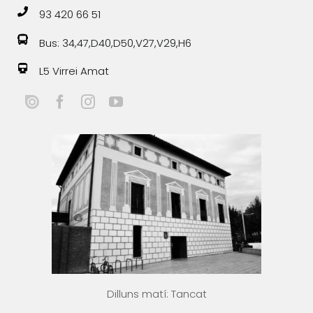
93 420 66 51
Bus: 34,47,D40,D50,V27,V29,H6
L5 Virrei Amat
Dilluns matí: Tancat