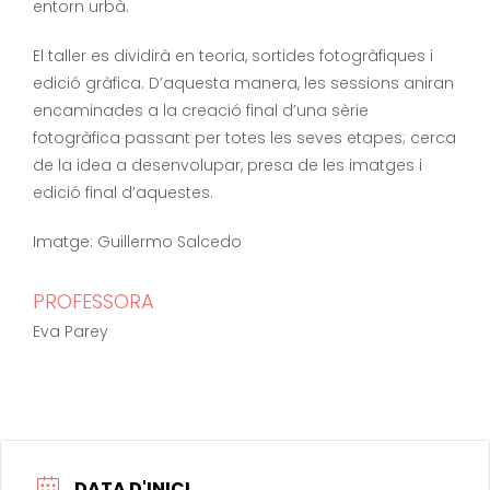
entorn urbà.
El taller es dividirà en teoria, sortides fotogràfiques i
edició gràfica. D’aquesta manera, les sessions aniran
encaminades a la creació final d’una sèrie
fotogràfica passant per totes les seves etapes; cerca
de la idea a desenvolupar, presa de les imatges i
edició final d’aquestes.
Imatge: Guillermo Salcedo
PROFESSORA
Eva Parey
DATA D'INICI