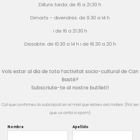
Dilluns tarda: de 16 a 21:30 h
Dimarts – divendres: de 9.30 a 14 h
i
de 16 a 21:30 h
Dissabte: de 10.30 a 14 h i
de 16.30 a 20 h
Vols estar al dia de tota l’activitat socio-cultural de Can
Basté?
Subscriute-te al nostre butlletí!
Cal que confirmeu la subcripció en el mail que rebreu ara mateix. (Pot ser
que us arribi a spam)