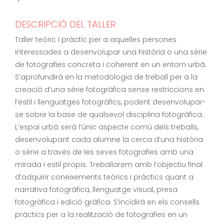
DESCRIPCIÓ DEL TALLER
Taller teòric i pràctic per a aquelles persones
interessades a desenvolupar una història o una sèrie
de fotografies concreta i coherent en un entorn urbà.
S’aprofundirà en la metodologia de treball per a la
creació d’una sèrie fotogràfica sense restriccions en
l’estil i llenguatges fotogràfics, podent desenvolupar-
se sobre la base de qualsevol disciplina fotogràfica.
L’espai urbà serà l’únic aspecte comú dels treballs,
desenvolupant cada alumne la cerca d’una història
o sèrie a través de les seves fotografies amb una
mirada i estil propis. Treballarem amb l’objectiu final
d’adquirir coneixements teòrics i pràctics quant a
narrativa fotogràfica, llenguatge visual, presa
fotogràfica i edició gràfica. S’incidirà en els consells
pràctics per a la realització de fotografies en un