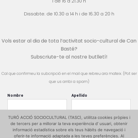
i
de 16 a 21:30 h
Dissabte: de 10.30 a 14 h i
de 16.30 a 20 h
Vols estar al dia de tota l’activitat socio-cultural de Can
Basté?
Subscriute-te al nostre butlletí!
Cal que confirmeu la subcripció en el mail que rebreu ara mateix. (Pot ser
que us arribi a spam)
TURÓ ACCIÓ SOCIOCULTURAL (TASC), utilitza cookies pròpies i
de tercers per a millorar la teva experiència d’ usuari, obtenir
informació estadística sobre els teus hàbits de navegació i
oferir-te informació adaptada a les teves preferències. Al