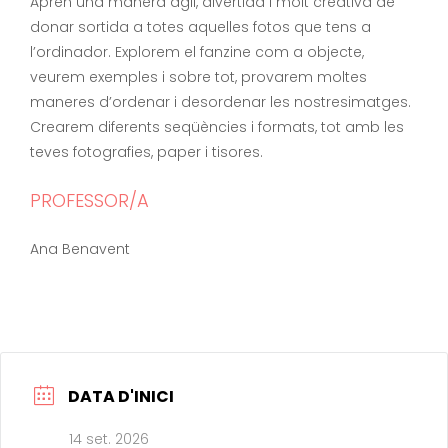
Aprèn una manera àgil, divertida i molt creativa de
donar sortida a totes aquelles fotos que tens a
l’ordinador. Explorem el fanzine com a objecte,
veurem exemples i sobre tot, provarem moltes
maneres d’ordenar i desordenar les nostresimatges.
Crearem diferents seqüències i formats, tot amb les
teves fotografies, paper i tisores.
PROFESSOR/A
Ana Benavent
DATA D'INICI
14 set. 2026