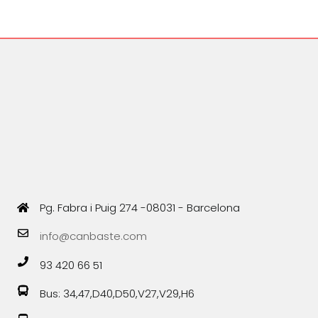
Pg. Fabra i Puig 274 -08031 - Barcelona
info@canbaste.com
93 420 66 51
Bus: 34,47,D40,D50,V27,V29,H6