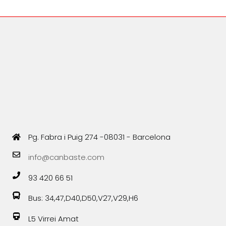
Pg. Fabra i Puig 274 -08031 - Barcelona
info@canbaste.com
93 420 66 51
Bus: 34,47,D40,D50,V27,V29,H6
L5 Virrei Amat