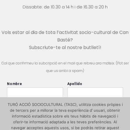
Dissabte: de 10.30 a 14 h i
de 16.30 a 20 h
Vols estar al dia de tota l’activitat socio-cultural de Can
Basté?
Subscriute-te al nostre butlletí!
Cal que confirmeu la subcripció en el mail que rebreu ara mateix. (Pot ser
que us arribi a spam)
TURÓ ACCIÓ SOCIOCULTURAL (TASC), utilitza cookies pròpies i
de tercers per a millorar la teva experiència d’ usuari, obtenir
informació estadística sobre els teus hàbits de navegació i
oferir-te informació adaptada a les teves preferències. Al
navegar acceptes aquests usos, si be podràs retirar aquest