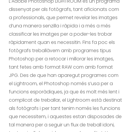
L’Adobe Photoshop LIGHTROOM és un programa
dissenyat per als fotògrafs, tant aficionats com
a professionals, que permet revelar les imatges
d’una manera senzilla i ràpida i a més a més
classificar les imatges per a poder-les trobar
ràpidament quan es necessitin. Fins fa poc els
fotògrafs treballàvem amb programes tipus
Photoshop per a retocar i millorar les imatges,
tant fetes amb format RAW com amb format
JPG. Des de que han aparegut programes com
el Lightroom, el Photoshop només s’usa per a
funcions esporàdiques, ja que és molt més lent i
complicat de treballar, el Lightroom està destinat
als fotògrafs i per tant tenim només les funcions
que necessitem, i aquestes estan disposades de
tal manera per a seguir un flux de treball idoni,