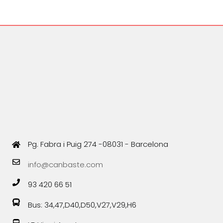
Pg. Fabra i Puig 274 -08031 - Barcelona
info@canbaste.com
93 420 66 51
Bus: 34,47,D40,D50,V27,V29,H6