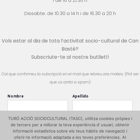
i
de 16 a 21:30 h
Dissabte: de 10.30 a 14 h i
de 16.30 a 20 h
Vols estar al dia de tota l’activitat socio-cultural de Can
Basté?
Subscriute-te al nostre butlletí!
Cal que confirmeu la subcripció en el mail que rebreu ara mateix. (Pot ser
que us arribi a spam)
TURÓ ACCIÓ SOCIOCULTURAL (TASC), utilitza cookies pròpies i
de tercers per a millorar la teva experiència d’ usuari, obtenir
informació estadística sobre els teus hàbits de navegació i
oferir-te informació adaptada a les teves preferències. Al