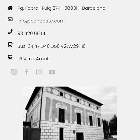
Pg. Fabra i Puig 274 -08031 - Barcelona
info@canbaste.com
93 420 66 51
Bus: 34,47,D40,D50,V27,V29,H6
L5 Virrei Amat