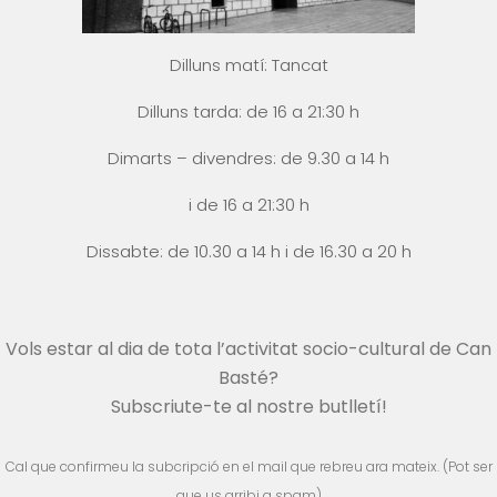
Dilluns matí: Tancat
Dilluns tarda: de 16 a 21:30 h
Dimarts – divendres: de 9.30 a 14 h
i
de 16 a 21:30 h
Dissabte: de 10.30 a 14 h i
de 16.30 a 20 h
Vols estar al dia de tota l’activitat socio-cultural de Can
Basté?
Subscriute-te al nostre butlletí!
Cal que confirmeu la subcripció en el mail que rebreu ara mateix. (Pot ser
que us arribi a spam)