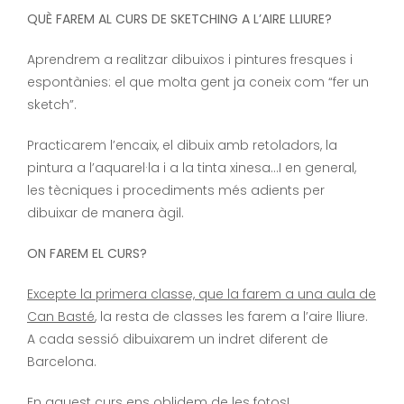
QUÈ FAREM AL CURS DE SKETCHING A L’AIRE LLIURE?
Aprendrem a realitzar dibuixos i pintures fresques i
espontànies: el que molta gent ja coneix com “fer un
sketch”.
Practicarem l’encaix, el dibuix amb retoladors, la
pintura a l’aquarel·la i a la tinta xinesa…I en general,
les tècniques i procediments més adients per
dibuixar de manera àgil.
ON FAREM EL CURS?
Excepte la primera classe, que la farem a una aula de
Can Basté
, la resta de classes les farem a l’aire lliure.
A cada sessió dibuixarem un indret diferent de
Barcelona.
En aquest curs ens oblidem de les fotos!