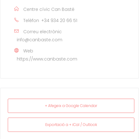
Centre cívic Can Basté
Telèfon
+34 934 20 66 51
Correu electrònic
info@canbaste.com
Web
https://www.canbaste.com
+ Afegeix a Google Calendar
Exportació a + iCal / Outlook