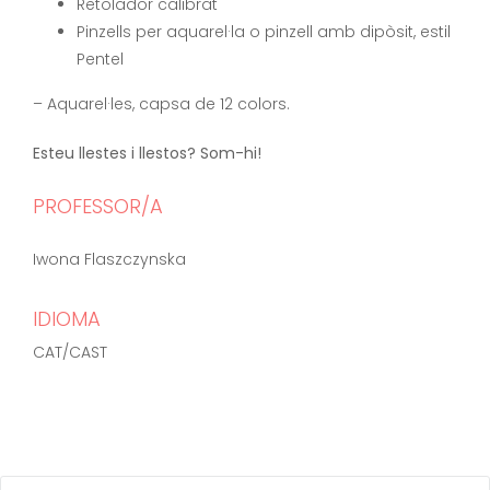
Retolador calibrat
Pinzells per aquarel·la o pinzell amb dipòsit, estil
Pentel
– Aquarel·les, capsa de 12 colors.
Esteu llestes i llestos? Som-hi!
PROFESSOR/A
Iwona Flaszczynska
IDIOMA
CAT/CAST