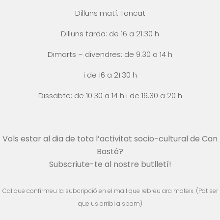
Dilluns matí: Tancat
Dilluns tarda: de 16 a 21:30 h
Dimarts – divendres: de 9.30 a 14 h
i
de 16 a 21:30 h
Dissabte: de 10.30 a 14 h i
de 16.30 a 20 h
Vols estar al dia de tota l’activitat socio-cultural de Can
Basté?
Subscriute-te al nostre butlletí!
Cal que confirmeu la subcripció en el mail que rebreu ara mateix. (Pot ser
que us arribi a spam)