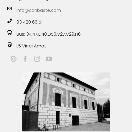
info@canbaste.com
93 420 66 51
Bus: 34,47,D40,D50,V27,V29,H6
L5 Virrei Amat