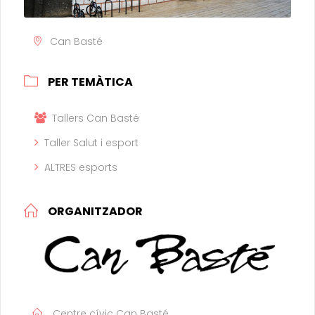
Can Basté
PER TEMÀTICA
Tallers Can Basté
Taller Salut i esport
ALTRES esports
ORGANITZADOR
Centre cívic Can Basté