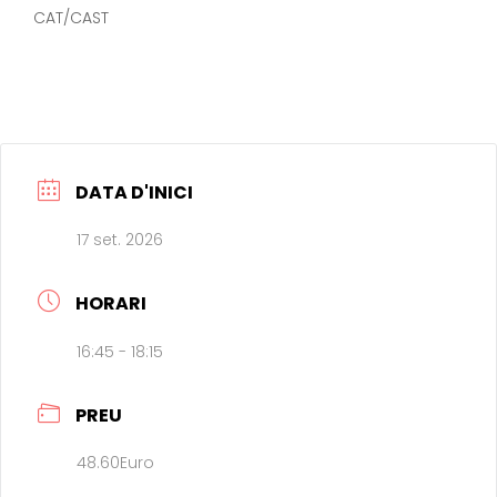
CAT/CAST
DATA D'INICI
17 set. 2026
HORARI
16:45 - 18:15
PREU
48.60Euro