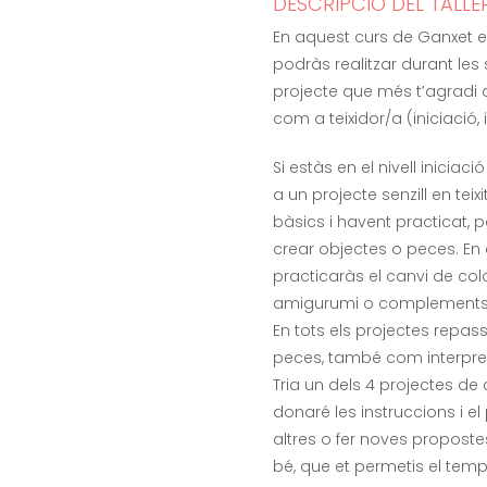
DESCRIPCIÓ DEL TALLE
En aquest curs de Ganxet et
podràs realitzar durant les s
projecte que més t’agradi d
com a teixidor/a (iniciació,
Si estàs en el nivell inicia
a un projecte senzill en teixi
bàsics i havent practicat, 
crear objectes o peces. En 
practicaràs el canvi de colo
amigurumi o complements
En tots els projectes repass
peces, també com interpret
Tria un dels 4 projectes de 
donaré les instruccions i el
altres o fer noves proposte
bé, que et permetis el temp