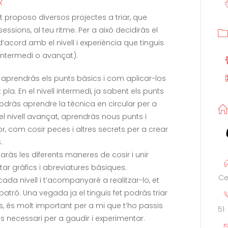
R
 proposo diversos projectes a triar, que
essions, al teu ritme. Per a això decidiràs el
’acord amb el nivell i experiència que tinguis
 intermedi o avançat).
ció aprendràs els punts bàsics i com aplicar-los
t pla. En el nivell intermedi, ja sabent els punts
podràs aprendre la tècnica en circular per a
el nivell avançat, aprendràs nous punts i
r, com cosir peces i altres secrets per a crear
.
aràs les diferents maneres de cosir i unir
ar gràfics i abreviatures bàsiques.
Ce
cada nivell i t’acompanyaré a realitzar-lo, et
 patró. Una vegada ja el tinguis fet podràs triar
s, és molt important per a mi que t’ho passis
51
s necessari per a gaudir i experimentar.