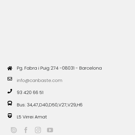
Pg. Fabra i Puig 274 -08031 - Barcelona
info@canbaste.com
93 420 66 51
Bus: 34,47,D40,D50,V27,V29,H6
L5 Virrei Amat