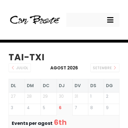
Skip
to
content
Toggl
Navig
CAN BASTE
TAI-TXI
ACTIVITATS
AGOST 2026
JULIOL
SETEMBRE
SERVEIS
DL
DM
DC
DJ
DV
DS
DG
TALLERS
27
28
29
30
31
1
2
ESPAI FOTOGRÀFIC
3
4
5
6
7
8
9
19è FÒRUM FOTOGRÀFIC
6th
Events per agost