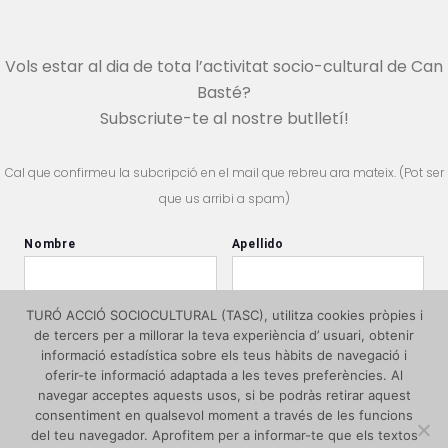
Vols estar al dia de tota l’activitat socio-cultural de Can
Basté?
Subscriute-te al nostre butlletí!
Cal que confirmeu la subcripció en el mail que rebreu ara mateix. (Pot ser
que us arribi a spam)
TURÓ ACCIÓ SOCIOCULTURAL (TASC), utilitza cookies pròpies i
de tercers per a millorar la teva experiència d’ usuari, obtenir
informació estadística sobre els teus hàbits de navegació i
oferir-te informació adaptada a les teves preferències. Al
navegar acceptes aquests usos, si be podràs retirar aquest
consentiment en qualsevol moment a través de les funcions
del teu navegador. Aprofitem per a informar-te que els textos